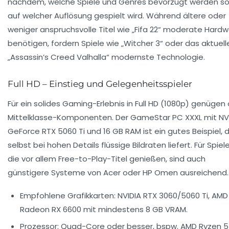
nachdem, welche Spiele und Genres bevorzugt werden s
auf welcher Auflösung gespielt wird. Während ältere oder
weniger anspruchsvolle Titel wie „Fifa 22“ moderate Hard
benötigen, fordern Spiele wie „Witcher 3“ oder das aktuell
„Assassin’s Creed Valhalla“ modernste Technologie.
Full HD – Einstieg und Gelegenheitsspieler
Für ein solides Gaming-Erlebnis in Full HD (1080p) genügen 
Mittelklasse-Komponenten. Der GameStar PC XXXL mit NV
GeForce RTX 5060 Ti und 16 GB RAM ist ein gutes Beispiel, 
selbst bei hohen Details flüssige Bildraten liefert. Für Spiele
die vor allem Free-to-Play-Titel genießen, sind auch
günstigere Systeme von Acer oder HP Omen ausreichend.
Empfohlene Grafikkarten:
NVIDIA RTX 3060/5060 Ti, AMD
Radeon RX 6600 mit mindestens 8 GB VRAM.
Prozessor:
Quad-Core oder besser, bspw. AMD Ryzen 5