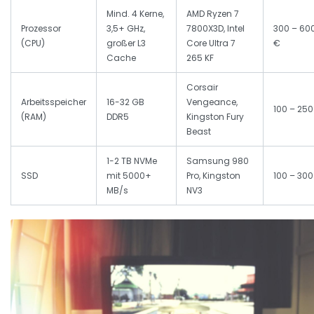
Mind. 4 Kerne,
AMD Ryzen 7
Prozessor
3,5+ GHz,
7800X3D, Intel
300 – 60
(CPU)
großer L3
Core Ultra 7
€
Cache
265 KF
Corsair
Arbeitsspeicher
16-32 GB
Vengeance,
100 – 250
(RAM)
DDR5
Kingston Fury
Beast
1-2 TB NVMe
Samsung 980
SSD
mit 5000+
Pro, Kingston
100 – 300
MB/s
NV3