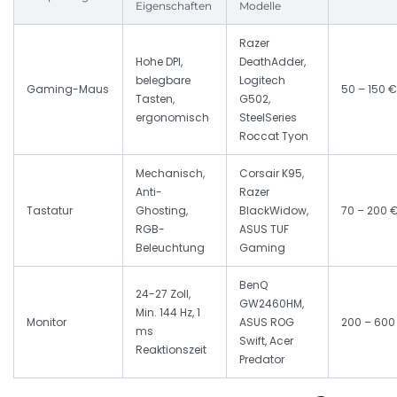
Eigenschaften
Modelle
Razer
Hohe DPI,
DeathAdder,
belegbare
Logitech
Gaming-Maus
50 – 150 €
Tasten,
G502,
ergonomisch
SteelSeries
Roccat Tyon
Mechanisch,
Corsair K95,
Anti-
Razer
Tastatur
Ghosting,
BlackWidow,
70 – 200 
RGB-
ASUS TUF
Beleuchtung
Gaming
BenQ
24-27 Zoll,
GW2460HM,
Min. 144 Hz, 1
Monitor
ASUS ROG
200 – 600
ms
Swift, Acer
Reaktionszeit
Predator