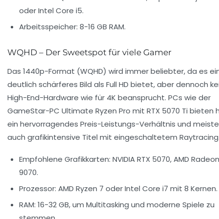
oder Intel Core i5.
Arbeitsspeicher:
8-16 GB RAM.
WQHD – Der Sweetspot für viele Gamer
Das 1440p-Format (WQHD) wird immer beliebter, da es ei
deutlich schärferes Bild als Full HD bietet, aber dennoch ke
High-End-Hardware wie für 4K beansprucht. PCs wie der
GameStar-PC Ultimate Ryzen Pro mit RTX 5070 Ti bieten h
ein hervorragendes Preis-Leistungs-Verhältnis und meiste
auch grafikintensive Titel mit eingeschaltetem Raytracing
Empfohlene Grafikkarten:
NVIDIA RTX 5070, AMD Radeon
9070.
Prozessor:
AMD Ryzen 7 oder Intel Core i7 mit 8 Kernen.
RAM:
16-32 GB, um Multitasking und moderne Spiele zu
stemmen.