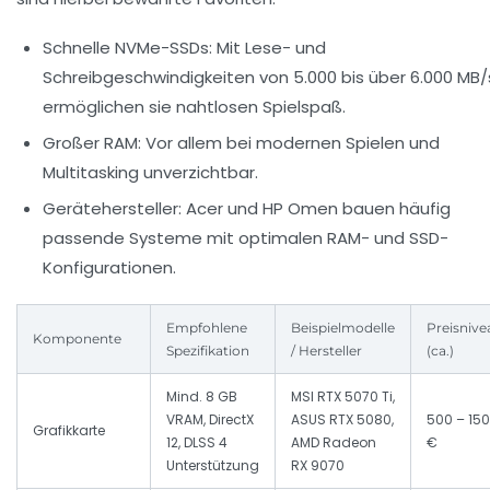
Schnelle NVMe-SSDs:
Mit Lese- und
Schreibgeschwindigkeiten von 5.000 bis über 6.000 MB/
ermöglichen sie nahtlosen Spielspaß.
Großer RAM:
Vor allem bei modernen Spielen und
Multitasking unverzichtbar.
Gerätehersteller:
Acer und HP Omen bauen häufig
passende Systeme mit optimalen RAM- und SSD-
Konfigurationen.
Empfohlene
Beispielmodelle
Preisnive
Komponente
Spezifikation
/ Hersteller
(ca.)
Mind. 8 GB
MSI RTX 5070 Ti,
VRAM, DirectX
ASUS RTX 5080,
500 – 15
Grafikkarte
12, DLSS 4
AMD Radeon
€
Unterstützung
RX 9070