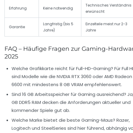
Technisches Verständnis
Erfahrung
Keine notwendig
erwünscht
Langfristig (bis 5
Einzelteile meist nur 2-3
Garantie
Jahre)
Jahre
FAQ – Häufige Fragen zur Gaming-Hardwa
2025
Welche Grafikkarte reicht für Full-HD-Gaming?
Für Full 
sind Modelle wie die NVIDIA RTX 3060 oder AMD Radeon
6600 mit mindestens 8 GB VRAM empfehlenswert.
Sind 16 GB Arbeitsspeicher für Gaming ausreichend?
Ja,
GB DDR5 RAM decken die Anforderungen aktueller und
kommender Spiele gut ab.
Welche Marke bietet die beste Gaming-Maus?
Razer,
Logitech und SteelSeries sind hier führend, abhängig v