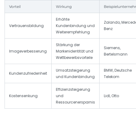
Vorteil
Wirkung
Beispielunterne
Erhöhte
Zalando, Merced
Vertrauensbildung
Kundenbindung und
Benz
Weiterempfehlung
Stärkung der
Siemens,
Imageverbesserung
Markenidentität und
Bertelsmann
Wettbewerbsvorteile
Umsatzsteigerung
BMW, Deutsche
Kundenzufriedenheit
und Kundenbindung
Telekom
Effizienzsteigerung
Kostensenkung
und
Lidl, Otto
Ressourcenersparnis