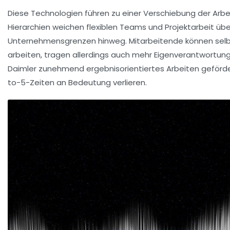
Diese Technologien führen zu einer Verschiebung der Arbei
Hierarchien weichen flexiblen Teams und Projektarbeit übe
Unternehmensgrenzen hinweg. Mitarbeitende können sel
arbeiten, tragen allerdings auch mehr Eigenverantwortung
Daimler zunehmend ergebnisorientiertes Arbeiten geförde
to-5-Zeiten an Bedeutung verlieren.