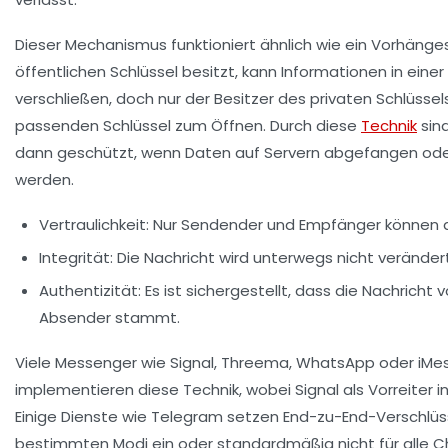
Dieser Mechanismus funktioniert ähnlich wie ein Vorhänge
öffentlichen Schlüssel besitzt, kann Informationen in einer
verschließen, doch nur der Besitzer des privaten Schlüssel
passenden Schlüssel zum Öffnen. Durch diese
Technik
sind
dann geschützt, wenn Daten auf Servern abgefangen ode
werden.
Vertraulichkeit:
Nur Sendender und Empfänger können di
Integrität:
Die Nachricht wird unterwegs nicht verändert
Authentizität:
Es ist sichergestellt, dass die Nachric
Absender stammt.
Viele Messenger wie Signal, Threema, WhatsApp oder iM
implementieren diese Technik, wobei Signal als Vorreiter in 
Einige Dienste wie Telegram setzen End-zu-End-Verschlüss
bestimmten Modi ein oder standardmäßig nicht für alle C