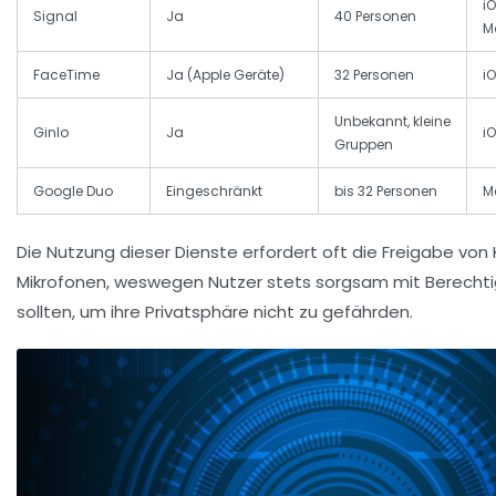
i
Signal
Ja
40 Personen
M
FaceTime
Ja (Apple Geräte)
32 Personen
i
Unbekannt, kleine
Ginlo
Ja
i
Gruppen
Google Duo
Eingeschränkt
bis 32 Personen
M
Die Nutzung dieser Dienste erfordert oft die Freigabe vo
Mikrofonen, weswegen Nutzer stets sorgsam mit Berech
sollten, um ihre Privatsphäre nicht zu gefährden.