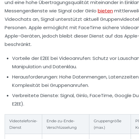
und eine hohe Übertragungsqualität miteinander in Einklan
Messengerdienste wie Signal oder Ginlo
bieten
mittlerweil
Videochats an, Signal unterstützt aktuell Gruppenvideotel
Personen. Apple ermöglicht mit FaceTime sichere Videoa
Apple-Geräten, jedoch bleibt dieser Dienst auf das App
beschränkt.
Vorteile der E2EE bei Videoanrufen:
Schutz vor Lauschan
Manipulation und Datenklau.
Herausforderungen:
Hohe Datenmengen, Latenzzeiten
Komplexität bei Gruppenanrufen.
Verbreitete Dienste:
Signal, Ginlo, FaceTime, Google D
E2EE).
Videotelefonie-
Ende-zu-Ende-
Gruppengröße
P
Dienst
Verschlüsselung
(max.)
K