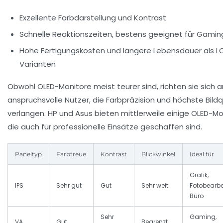
Exzellente Farbdarstellung und Kontrast
Schnelle Reaktionszeiten, bestens geeignet für Gamin
Hohe Fertigungskosten und längere Lebensdauer als L
Varianten
Obwohl OLED-Monitore meist teurer sind, richten sie sich a
anspruchsvolle Nutzer, die Farbpräzision und höchste Bildq
verlangen. HP und Asus bieten mittlerweile einige OLED-Mo
die auch für professionelle Einsätze geschaffen sind.
Paneltyp
Farbtreue
Kontrast
Blickwinkel
Ideal für
Grafik,
IPS
Sehr gut
Gut
Sehr weit
Fotobearbe
Büro
Sehr
Gaming,
VA
Gut
Begrenzt