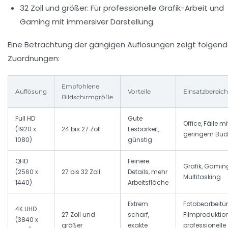
32 Zoll und größer:
Für professionelle Grafik-Arbeit und
Gaming mit immersiver Darstellung.
Eine Betrachtung der gängigen Auflösungen zeigt folgen
Zuordnungen:
Empfohlene
Auflösung
Vorteile
Einsatzbereich
Bildschirmgröße
Full HD
Gute
Office, Fälle mi
(1920 x
24 bis 27 Zoll
Lesbarkeit,
geringem Bud
1080)
günstig
QHD
Feinere
Grafik, Gamin
(2560 x
27 bis 32 Zoll
Details, mehr
Multitasking
1440)
Arbeitsfläche
Extrem
Fotobearbeitu
4K UHD
27 Zoll und
scharf,
Filmproduktion
(3840 x
größer
exakte
professionelle