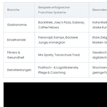
Beispiele erfolgreicher
Branche
Besondere
Franchise-Systeme
BackWerk, Joey’s Pizza, Subway,
Hohe Mark
Gastronomie
Coffee Fellows
starke K
Fressnapf, Kamps, Bäckerei
Klare Ziel
Einzelhandel
Junge, immergrün
Marken-U
Fitness &
Gesellscha
Mrs.Sporty, Tanzschule Traut
Gesundheit
digitale 
Postfach- & Logistikdienste,
Wachsende
Dienstleistungen
Pflege & Coaching
geringe F