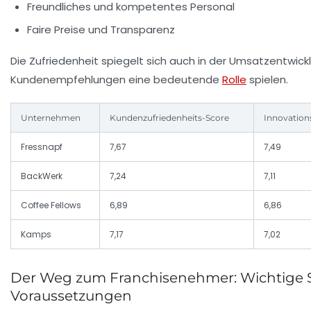
Freundliches und kompetentes Personal
Faire Preise und Transparenz
Die Zufriedenheit spiegelt sich auch in der Umsatzentwickl
Kundenempfehlungen eine bedeutende
Rolle
spielen.
Unternehmen
Kundenzufriedenheits-Score
Innovation
Fressnapf
7,67
7,49
BackWerk
7,24
7,11
Coffee Fellows
6,89
6,86
Kamps
7,17
7,02
Der Weg zum Franchisenehmer: Wichtige S
Voraussetzungen