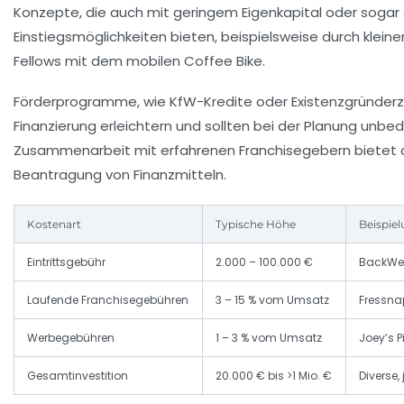
Konzepte, die auch mit geringem Eigenkapital oder sogar 
Einstiegsmöglichkeiten bieten, beispielsweise durch klein
Fellows mit dem mobilen Coffee Bike.
Förderprogramme, wie KfW-Kredite oder Existenzgründerzu
Finanzierung erleichtern und sollten bei der Planung unbed
Zusammenarbeit mit erfahrenen Franchisegebern bietet o
Beantragung von Finanzmitteln.
Kostenart
Typische Höhe
Beispie
Eintrittsgebühr
2.000 – 100.000 €
BackWerk
Laufende Franchisegebühren
3 – 15 % vom Umsatz
Fressna
Werbegebühren
1 – 3 % vom Umsatz
Joey’s P
Gesamtinvestition
20.000 € bis >1 Mio. €
Diverse