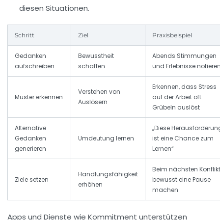
diesen Situationen.
Schritt
Ziel
Praxisbeispiel
Gedanken
Bewusstheit
Abends Stimmungen
aufschreiben
schaffen
und Erlebnisse notiere
Erkennen, dass Stress
Verstehen von
Muster erkennen
auf der Arbeit oft
Auslösern
Grübeln auslöst
Alternative
„Diese Herausforderun
Gedanken
Umdeutung lernen
ist eine Chance zum
generieren
Lernen“
Beim nächsten Konflik
Handlungsfähigkeit
Ziele setzen
bewusst eine Pause
erhöhen
machen
Apps und Dienste wie Kommitment unterstützen