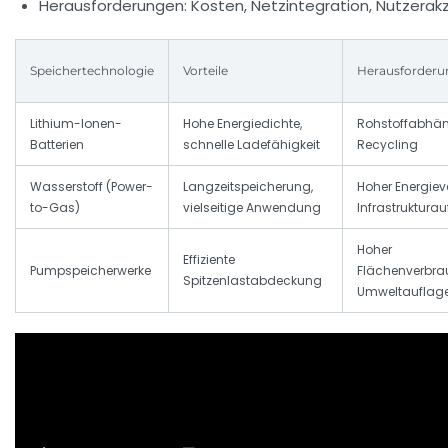
Herausforderungen: Kosten, Netzintegration, Nutzera
Speichertechnologie
Vorteile
Herausforderu
Lithium-Ionen-
Hohe Energiedichte,
Rohstoffabhäng
Batterien
schnelle Ladefähigkeit
Recycling
Wasserstoff (Power-
Langzeitspeicherung,
Hoher Energieve
to-Gas)
vielseitige Anwendung
Infrastruktura
Hoher
Effiziente
Pumpspeicherwerke
Flächenverbra
Spitzenlastabdeckung
Umweltauflag